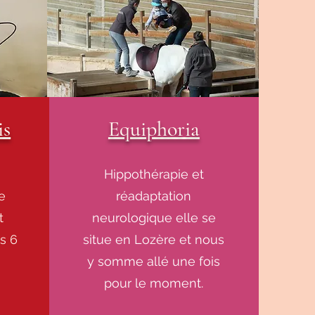
is
Equiphoria
Hippothérapie et
e
réadaptation
t
neurologique elle se
s 6
situe en Lozère et nous
y somme allé une fois
pour le moment.