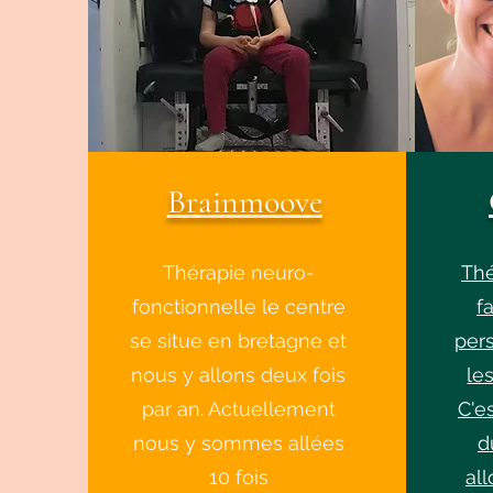
Brainmoove
Thérapie neuro-
Thé
fonctionnelle le centre
f
se situe en bretagne et
per
nous y allons deux fois
le
par an. Actuellement
C'e
nous y sommes allées
d
10 fois
all