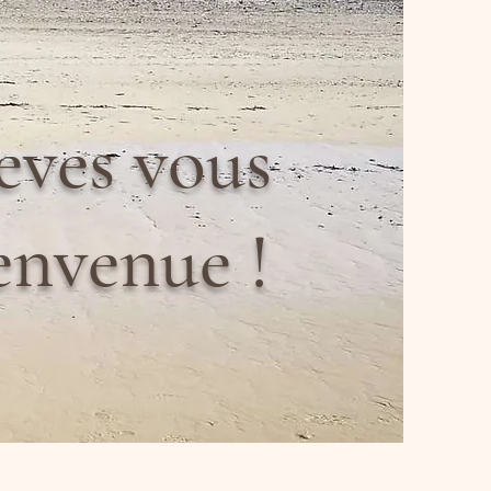
ves vous
envenue !