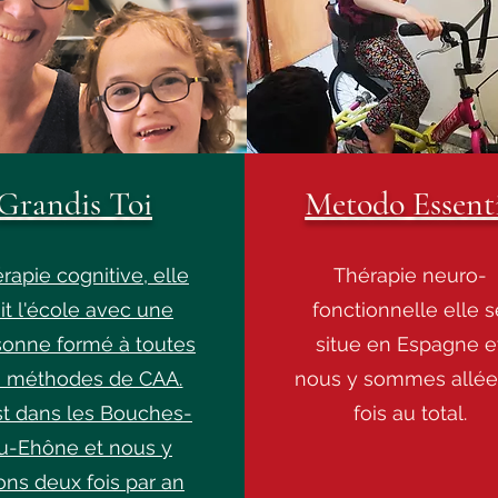
Grandis Toi
Metodo Essent
rapie cognitive, elle
Thérapie neuro-
ait l'école avec une
fonctionnelle elle s
sonne formé à toutes
situe en Espagne e
s méthodes de CAA.
nous y sommes allée
st dans les Bouches-
fois au total.
u-Ehône et nous y
ons deux fois par an