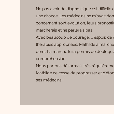
Ne pas avoir de diagnostique est difficile
une chance. Les médecins ne m'avait don
concernant sont évolution, leurs pronostic
marcherais et ne parlerais pas.
Avec beaucoup de courage, d'espoir, de d
thérapies appropriées, Mathilde a marché 
demi. La marche lui a permis de débloque
compréhension.
Nous partons désormais très régulièremen
Mathilde ne cesse de progresser et d'éton
ses médecins !